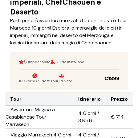
imperiali, ChefChaouen e
Deserto
Parti per un'avventura mozzafiato con il nostro tour
Marocco 10 giorni! Esplora le meraviglie delle città
imperiali, immergiti nel deserto del Merzouga e
lasciati incantare dalla magia di Chefchaouen!
5
Impeccabile
Guida in Italiano
€
1899
10 Giorni \ 9 Notti
Tour Privato
Tour
Itinerario
Prezzo
Avventura Magica a
4 Giorni /
Casablancae Tour
€
714
3 Notti
Marrakech
Viaggio Marrakech 4 Giorni
4 Giorni /