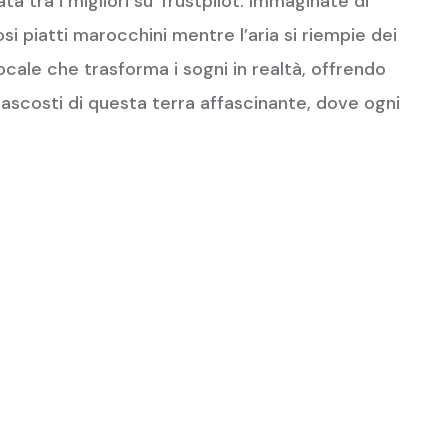
 tra i migliori su Trustpilot. Immaginate di
si piatti marocchini mentre l’aria si riempie dei
ocale che trasforma i sogni in realtà, offrendo
i nascosti di questa terra affascinante, dove ogni