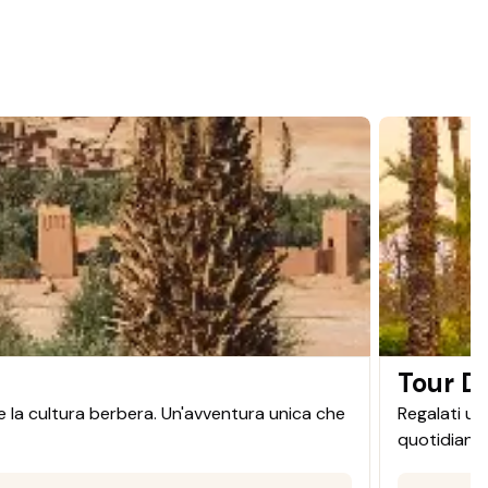
Tour D
re la cultura berbera. Un'avventura unica che
Regalati un
quotidiano