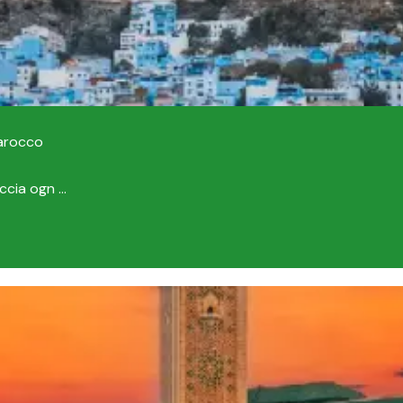
Marocco
cia ogn ...