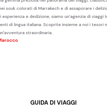
 gemma preziosa nel panorama dei viaggi, classificata
ei souk colorati di Marrakech e di assaporare i delizio
i esperienza e dedizione, siamo un’agenzia di viaggi l
enti di lingua italiana. Scoprite insieme a noi i tesor
n'avventura straordinaria.
 Marocco
GUIDA DI VIAGGI