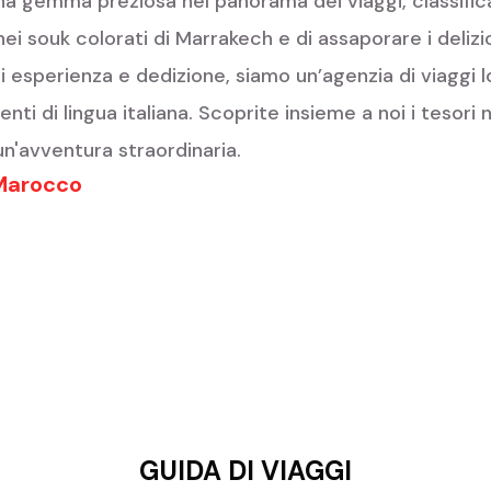
 gemma preziosa nel panorama dei viaggi, classificata
ei souk colorati di Marrakech e di assaporare i delizio
i esperienza e dedizione, siamo un’agenzia di viaggi l
enti di lingua italiana. Scoprite insieme a noi i tesor
n'avventura straordinaria.
 Marocco
GUIDA DI VIAGGI