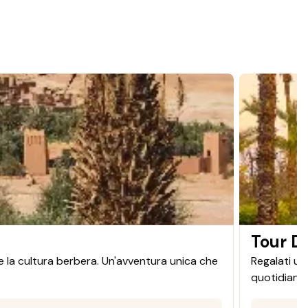
Tour D
re la cultura berbera. Un'avventura unica che
Regalati un
quotidiano