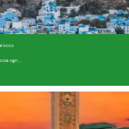
Marocco
cia ogn ...